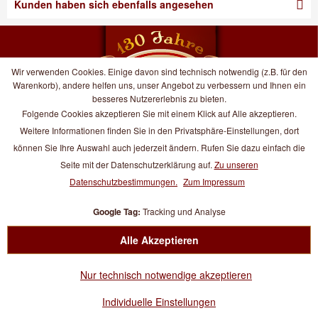
Kunden haben sich ebenfalls angesehen
Wir verwenden Cookies. Einige davon sind technisch notwendig (z.B. für den
Warenkorb), andere helfen uns, unser Angebot zu verbessern und Ihnen ein
besseres Nutzererlebnis zu bieten.
Folgende Cookies akzeptieren Sie mit einem Klick auf Alle akzeptieren.
Öffnungszeiten
Weitere Informationen finden Sie in den Privatsphäre-Einstellungen, dort
Café und Konditorei
können Sie Ihre Auswahl auch jederzeit ändern. Rufen Sie dazu einfach die
Seite mit der Datenschutzerklärung auf.
Zu unseren
Kundenservice
Datenschutzbestimmungen.
Zum Impressum
Informationen
Google Tag:
Tracking und Analyse
Zahlungsarten
Alle Akzeptieren
Nur technisch notwendige akzeptieren
* Alle Preise inkl. gesetzl. Mehrwertsteuer zzgl.
Versandkosten
und ggf.
Nachnahmegebühren, wenn nicht anders beschrieben
Individuelle Einstellungen