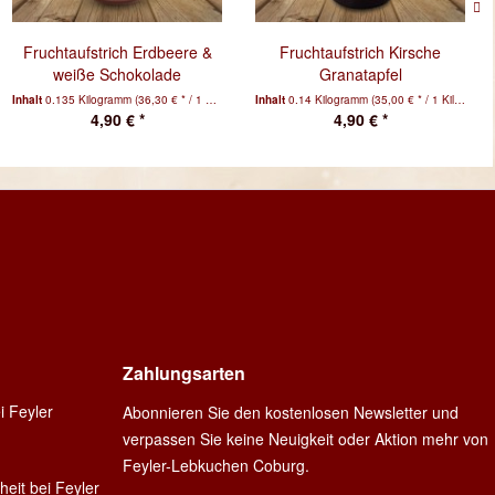
Fruchtaufstrich Erdbeere &
Fruchtaufstrich Kirsche
weiße Schokolade
Granatapfel
Inhalt
0.135 Kilogramm
(36,30 € * / 1 Kilogramm)
Inhalt
0.14 Kilogramm
(35,00 € * / 1 Kilogramm)
4,90 € *
4,90 € *
Zahlungsarten
i Feyler
Abonnieren Sie den kostenlosen Newsletter und
verpassen Sie keine Neuigkeit oder Aktion mehr von
Feyler-Lebkuchen Coburg.
heit bei Feyler