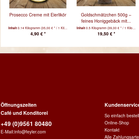
Prosecco Creme mit Eierlikör
Goldschmätzchen 500g –
feines Honiggebäck mit...
Inhalt
0.14 Kilogramm
(35,00 € * / 1 Kilogramm)
Inhalt
0.5 Kilogramm
(39,00 € * / 1 Kilogramm)
4,90 € *
19,50 € *
Öffnungszeiten
Kundenservic
Café und Konditorei
So einfach beste
+49 (0)9561 80480
Online-Shop
Kontakt
E-Mail:
info@feyler.com
Alle Zahlungsart