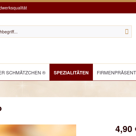
werksqualität
R SCHMÄTZCHEN ®
SPEZIALITÄTEN
FIRMENPRÄSEN
o
4,90 