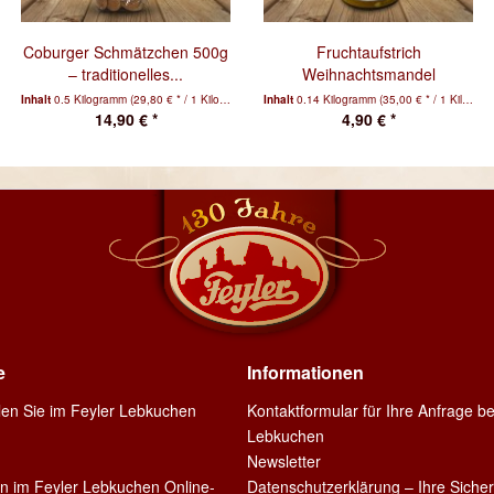
Coburger Schmätzchen 500g
Fruchtaufstrich
– traditionelles...
Weihnachtsmandel
Inhalt
0.5 Kilogramm
(29,80 € * / 1 Kilogramm)
Inhalt
0.14 Kilogramm
(35,00 € * / 1 Kilogramm)
14,90 € *
4,90 € *
e
Informationen
llen Sie im Feyler Lebkuchen
Kontaktformular für Ihre Anfrage be
Lebkuchen
Newsletter
en im Feyler Lebkuchen Online-
Datenschutzerklärung – Ihre Sicher