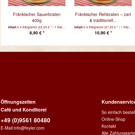
Fränkischer Sauerbraten
Fränkischer Rehbraten – zart
400g
& traditionell...
Inhalt
0.4 Kilogramm
(22,25 € * / 1 Kilogramm)
Inhalt
0.4 Kilogramm
(27,25 € * / 1 Kilogramm)
8,90 € *
10,90 € *
Öffnungszeiten
Kundenservic
Café und Konditorei
So einfach beste
+49 (0)9561 80480
Online-Shop
Kontakt
E-Mail:
info@feyler.com
Alle Zahlungsart