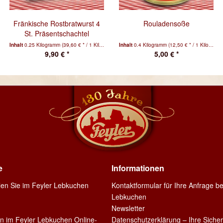
Fränkische Rostbratwurst 4
Rouladensoße
St. Präsentschachtel
Inhalt
0.25 Kilogramm
(39,60 € * / 1 Kilogramm)
Inhalt
0.4 Kilogramm
(12,50 € * / 1 Kilogramm)
9,90 € *
5,00 € *
e
Informationen
llen Sie im Feyler Lebkuchen
Kontaktformular für Ihre Anfrage be
Lebkuchen
Newsletter
en im Feyler Lebkuchen Online-
Datenschutzerklärung – Ihre Sicher