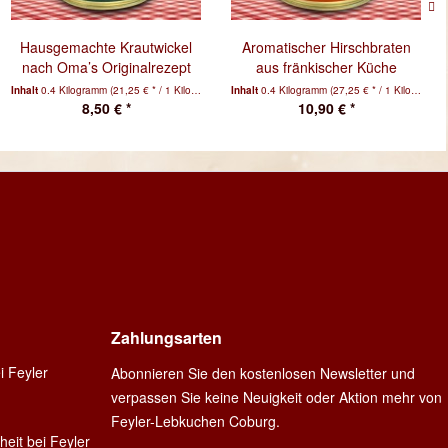
Hausgemachte Krautwickel
Aromatischer Hirschbraten
nach Oma’s Originalrezept
aus fränkischer Küche
Inhalt
0.4 Kilogramm
(21,25 € * / 1 Kilogramm)
Inhalt
0.4 Kilogramm
(27,25 € * / 1 Kilogramm)
8,50 € *
10,90 € *
Zahlungsarten
i Feyler
Abonnieren Sie den kostenlosen Newsletter und
verpassen Sie keine Neuigkeit oder Aktion mehr von
Feyler-Lebkuchen Coburg.
heit bei Feyler