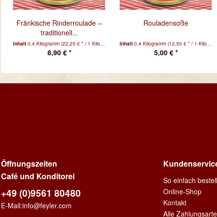
Fränkische Rinderroulade –
Rouladensoße
traditionell...
Inhalt
0.4 Kilogramm
(22,25 € * / 1 Kilogramm)
Inhalt
0.4 Kilogramm
(12,50 € * / 1 Kilogramm)
8,90 € *
5,00 € *
Öffnungszeiten
Kundenservic
Café und Konditorei
So einfach beste
+49 (0)9561 80480
Online-Shop
Kontakt
E-Mail:
info@feyler.com
Alle Zahlungsart