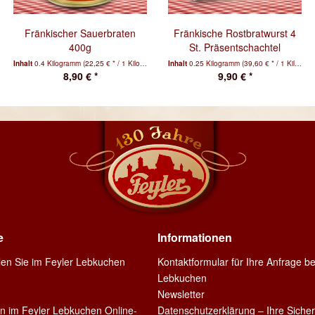
Fränkischer Sauerbraten
Fränkische Rostbratwurst 4
400g
St. Präsentschachtel
Inhalt
0.4 Kilogramm
(22,25 € * / 1 Kilogramm)
Inhalt
0.25 Kilogramm
(39,60 € * / 1 Kilogramm)
8,90 € *
9,90 € *
e
Informationen
llen Sie im Feyler Lebkuchen
Kontaktformular für Ihre Anfrage be
Lebkuchen
Newsletter
en im Feyler Lebkuchen Online-
Datenschutzerklärung – Ihre Sicher